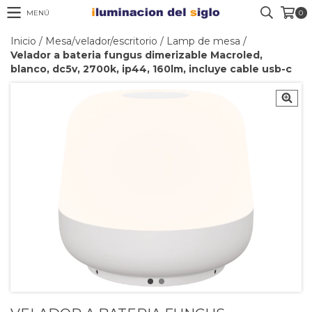
MENÚ
0
Inicio
/
Mesa/velador/escritorio
/
Lamp de mesa
/
Velador a bateria fungus dimerizable Macroled,
blanco, dc5v, 2700k, ip44, 160lm, incluye cable usb-c