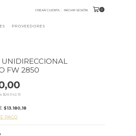
0
CREAR CUENTA
INICIAR SESIÓN
ES
PROVEEDORES
 UNIDIRECCIONAL
O FW 2850
0,00
os
$26.942,15
DE
$13.180,18
DE PAGO
O