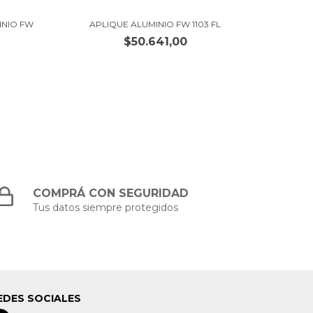
INIO FW
APLIQUE ALUMINIO FW 1103 FL
APLIQU
$50.641,00
COMPRÁ CON SEGURIDAD
Tus datos siempre protegidos
EDES SOCIALES