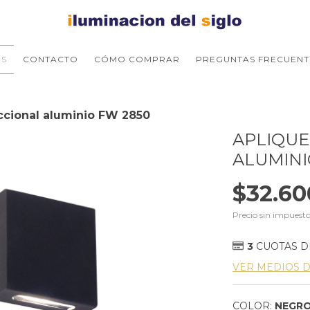
S
CONTACTO
CÓMO COMPRAR
PREGUNTAS FRECUENT
ccional aluminio FW 2850
APLIQUE
ALUMINI
$32.60
Precio sin impuest
3
CUOTAS 
VER MEDIOS 
COLOR:
NEGR