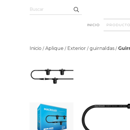
INICIO
PRODUCTO
Inicio
Aplique
Exterior
guirnaldas
Guir
/
/
/
/