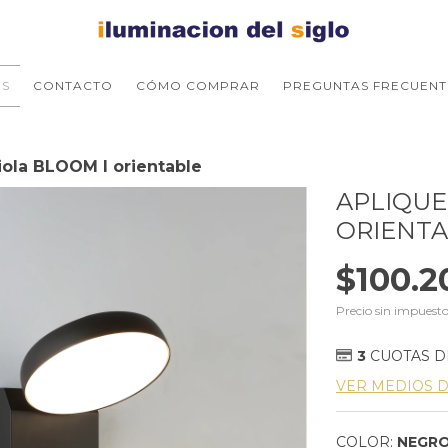
S
CONTACTO
CÓMO COMPRAR
PREGUNTAS FRECUENT
iola BLOOM I orientable
APLIQUE
ORIENT
$100.2
Precio sin impuest
3
CUOTAS 
VER MEDIOS 
COLOR:
NEGR