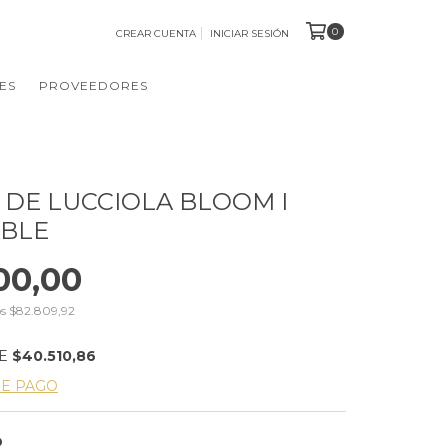
0
CREAR CUENTA
INICIAR SESIÓN
ES
PROVEEDORES
 DE LUCCIOLA BLOOM I
ABLE
00,00
os
$82.809,92
DE
$40.510,86
DE PAGO
O