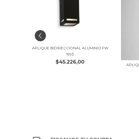
3 FL
APLIQUE BIDIRECCIONAL ALUMINIO FW
1993
$45.226,00
APLIQ