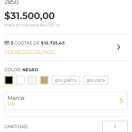
2850
$31.500,00
Precio sin impuestos
$26.033,06
3
CUOTAS DE
$12.735,45
VER MEDIOS DE PAGO
COLOR:
NEGRO
gris grafito
gris plata
Marca:
FW
CANTIDAD