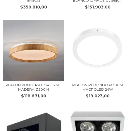
Ø45CM
BLANCO C/MADERA Ø51C...
$350.810,00
$151.983,00
PLAFON VONDERK BORE SIMIL
PLAFON REDONDO Ø30CM
MADERA Ø50CM
MACROLED 24W
$118.671,00
$19.023,00