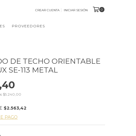
0
CREAR CUENTA
INICIAR SESIÓN
ES
PROVEEDORES
O DE TECHO ORIENTABLE
X SE-113 METAL
,40
os
$5.240,00
DE
$2.563,42
DE PAGO
L