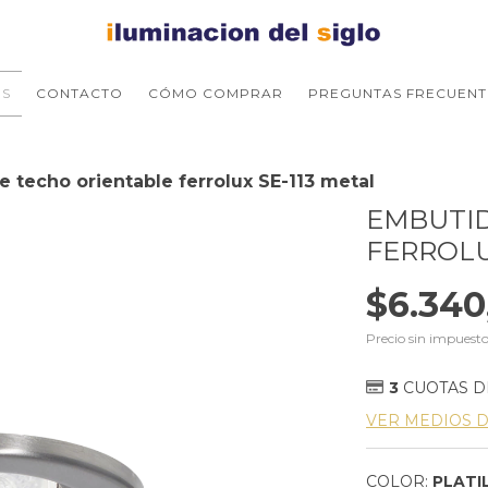
S
CONTACTO
CÓMO COMPRAR
PREGUNTAS FRECUENT
 techo orientable ferrolux SE-113 metal
EMBUTID
FERROLU
$6.340
Precio sin impuest
3
CUOTAS 
VER MEDIOS 
COLOR:
PLATI