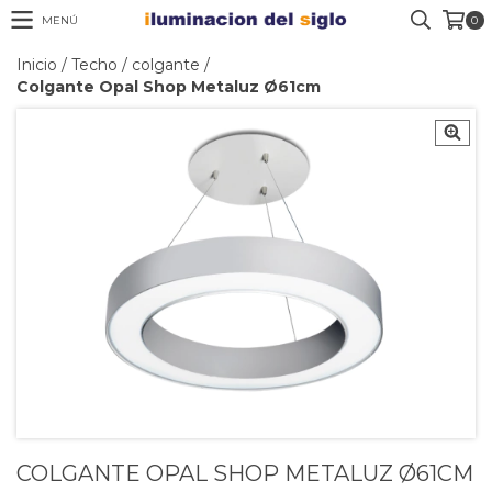
MENÚ
0
Inicio
/
Techo
/
colgante
/
Colgante Opal Shop Metaluz Ø61cm
COLGANTE OPAL SHOP METALUZ Ø61CM