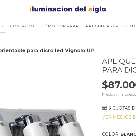
S
CONTACTO
CÓMO COMPRAR
PREGUNTAS FRECUENT
orientable para dicro led Vignolo UP
APLIQUE
PARA DI
$87.00
Precio sin impuest
3
CUOTAS 
VER MEDIOS 
COLOR:
BLAN